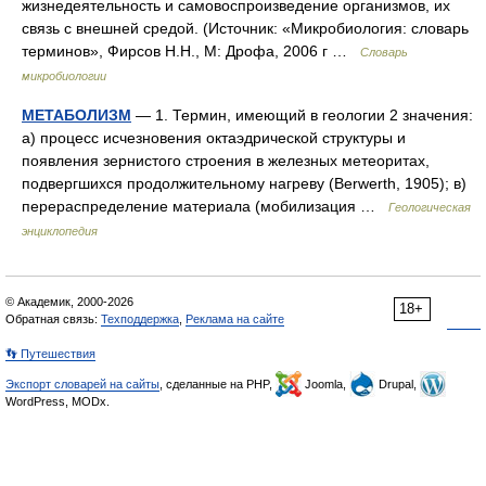
жизнедеятельность и самовоспроизведение организмов, их
связь с внешней средой. (Источник: «Микробиология: словарь
терминов», Фирсов Н.Н., М: Дрофа, 2006 г …
Словарь
микробиологии
МЕТАБОЛИЗМ
— 1. Термин, имеющий в геологии 2 значения:
а) процесс исчезновения октаэдрической структуры и
появления зернистого строения в железных метеоритах,
подвергшихся продолжительному нагреву (Berwerth, 1905); в)
перераспределение материала (мобилизация …
Геологическая
энциклопедия
© Академик, 2000-2026
18+
Обратная связь:
Техподдержка
,
Реклама на сайте
👣 Путешествия
Экспорт словарей на сайты
, сделанные на PHP,
Joomla,
Drupal,
WordPress, MODx.