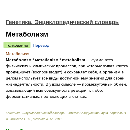
Генетика. Энциклопедический словарь
Метаболизм
Толкование
Перевод
Метаболизм
Метаболизм * метабалізм
* metabolism
— сумма всех
физических и химических процессов, при которых живая клетка
продуцирует (воспроизводит) и сохраняет себя, а организм в
целом использует все виды доступной ему энергии для своей
жизнедеятельности.
В узком смысле
—
промежуточный обмен,
охватывающий всю совокупность реакций, гл. обр.
ферментативных, протекающих в клетках.
Генетика. Энциклопедический словарь. - Минск: Белорусская наука
.
Картель Н.
А., Макеева Е. Н., Мезенко А. М.
.
2011
.