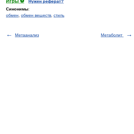
Игры ⚽
Нужен реферат?
Синонимы
:
обмен
,
обмен веществ
,
стиль
Метаанализ
Метаболит